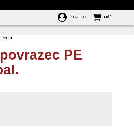
Prihlásenie
Košík
echnika
 povrazec PE
al.