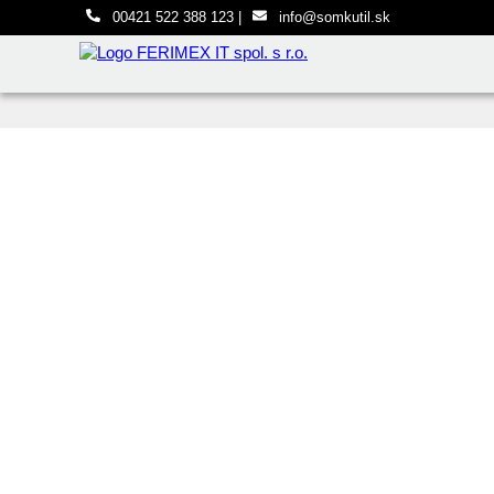
00421 522 388 123
|
info@somkutil.sk
Preskočiť na hlavný obsah