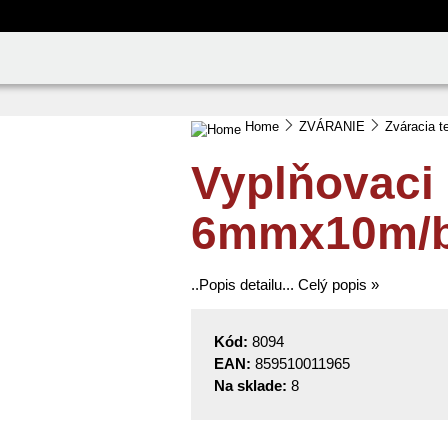
Home
ZVÁRANIE
Zváracia t
Vyplňovaci
6mmx10m/b
..Popis detailu...
Celý popis »
Kód:
8094
EAN:
859510011965
Na sklade:
8