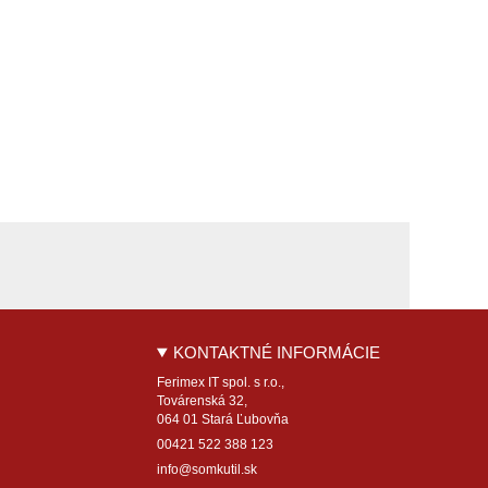
KONTAKTNÉ INFORMÁCIE
Ferimex IT spol. s r.o.,
Továrenská 32,
064 01 Stará Ľubovňa
00421 522 388 123
info@somkutil.sk