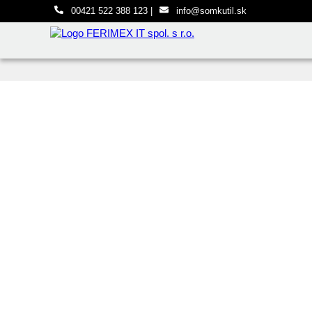
00421 522 388 123
|
info@somkutil.sk
Preskočiť na hlavný obsah