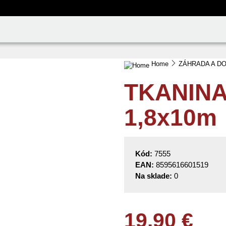
Home
ZÁHRADA A D
TKANINA
1,8x10m
Kód:
7555
EAN:
8595616601519
Na sklade:
0
19.90 €