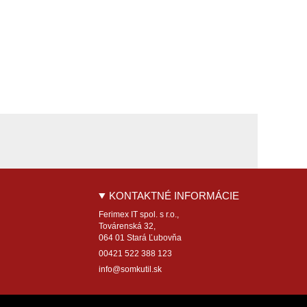
KONTAKTNÉ INFORMÁCIE
Ferimex IT spol. s r.o.,
Továrenská 32,
064 01 Stará Ľubovňa
00421 522 388 123
info@somkutil.sk