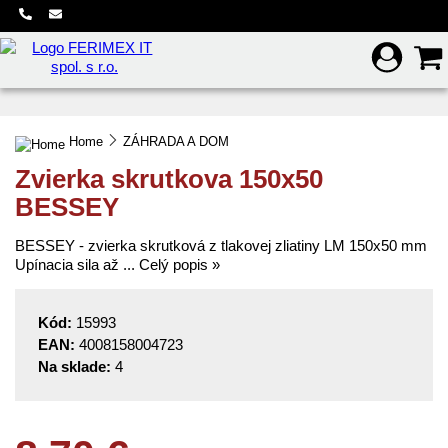
Preskočiť na hlavný obsah
Home
ZÁHRADA A DOM
Zvierka skrutkova 150x50
BESSEY
BESSEY - zvierka skrutková z tlakovej zliatiny LM 150x50 mm
Upínacia sila až ...
Celý popis »
Kód:
15993
EAN:
4008158004723
Na sklade:
4